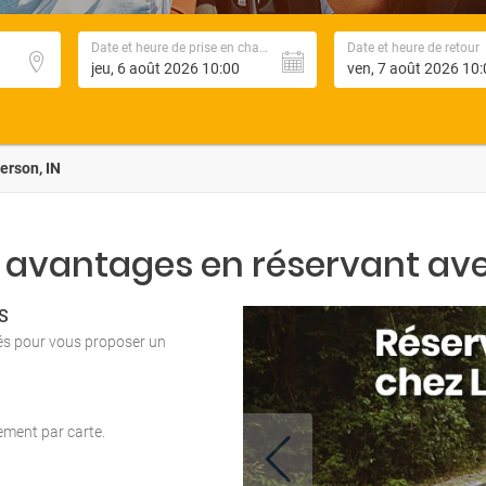
Date et heure de prise en charge
Date et heure de retour
erson, IN
 avantages en réservant ave
S
tés pour vous proposer un
iement par carte.