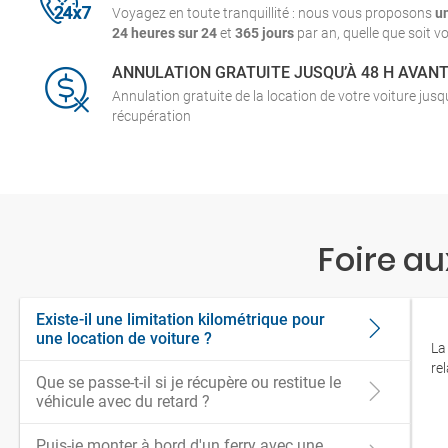
Voyagez en toute tranquillité : nous vous proposons
u
24 heures sur 24
et
365 jours
par an, quelle que soit vo
ANNULATION GRATUITE JUSQU’À 48 H AVAN
Annulation gratuite de la location de votre voiture jus
récupération
Foire a
Existe-il une limitation kilométrique pour
une location de voiture ?
La
re
Que se passe-t-il si je récupère ou restitue le
véhicule avec du retard ?
Puis-je monter à bord d'un ferry avec une