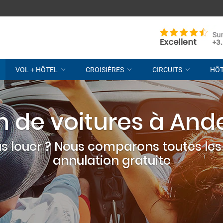
VOL + HÔTEL
CROISIÈRES
CIRCUITS
HÔ
n de voitures à Ande
s louer ? Nous comparons toutes les 
annulation gratuite