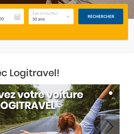
Âge conducteur
RECHERCHER
30 ans
c Logitravel!