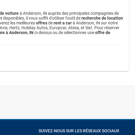
de voiture
à Anderson, IN auprès des principales compagnies de
sponibles, il vous suffit d'utiliser l'outil de
recherche de location
verez les meilleures
offres
de
rent a car
à Anderson, IN sur notre
vis, Hertz, Holiday Autos, Europcar, Atesa, et Sixt. Pour réserver
ure à Anderson, IN
ci-dessus ou de sélectionner une
offre de
SUIVEZ-NOUS SUR LES RÉSEAUX SOCIAUX