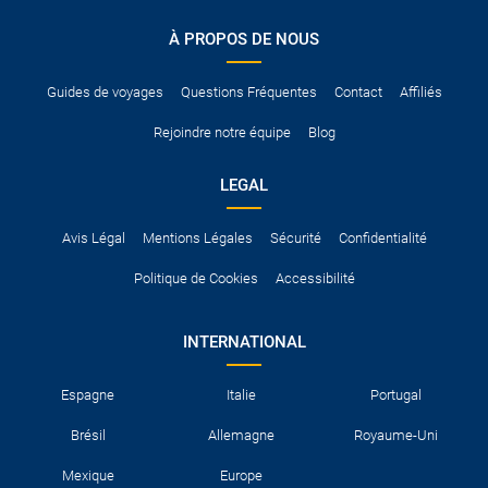
conduire international.
À PROPOS DE NOUS
Pour vous en assurer, vous pouvez vous renseigner auprès des
services consulaires du pays concerné.
Guides de voyages
Questions Fréquentes
Contact
Affiliés
Rejoindre notre équipe
Blog
LEGAL
Avis Légal
Mentions Légales
Sécurité
Confidentialité
Politique de Cookies
Accessibilité
INTERNATIONAL
Espagne
Italie
Portugal
Brésil
Allemagne
Royaume-Uni
Mexique
Europe