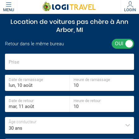
MENU
LOGIN
Location de voitures pas chère à Ann
Arbor, MI
Retour dans le même bureau
Prise
Date de ramassage
Heure de ramassage
Date de retour
Heure de retour
Âge conducteur
30 ans