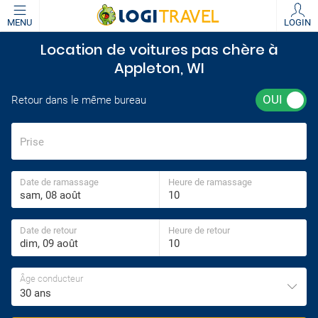
MENU
LOGIN
Location de voitures pas chère à
Appleton, WI
Retour dans le même bureau
Prise
Date de ramassage
Heure de ramassage
Date de retour
Heure de retour
Âge conducteur
30 ans