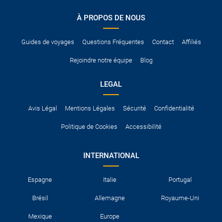
conduire international.
À PROPOS DE NOUS
Pour vous en assurer, vous pouvez vous renseigner auprès des
services consulaires du pays concerné.
Guides de voyages
Questions Fréquentes
Contact
Affiliés
Rejoindre notre équipe
Blog
LEGAL
Avis Légal
Mentions Légales
Sécurité
Confidentialité
Politique de Cookies
Accessibilité
INTERNATIONAL
Espagne
Italie
Portugal
Brésil
Allemagne
Royaume-Uni
Mexique
Europe