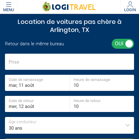
MENU
LOGIN
Location de voitures pas chère à
Arlington, TX
Retour dans le même bureau
Prise
Date de ramassage
Heure de ramassage
Date de retour
Heure de retour
Âge conducteur
30 ans