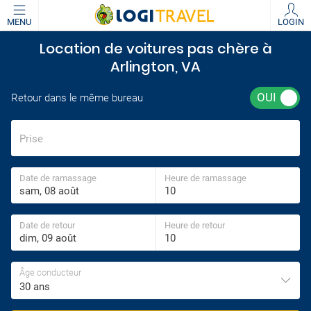
MENU
LOGIN
Location de voitures pas chère à
Arlington, VA
Retour dans le même bureau
Prise
Date de ramassage
Heure de ramassage
Date de retour
Heure de retour
Âge conducteur
30 ans