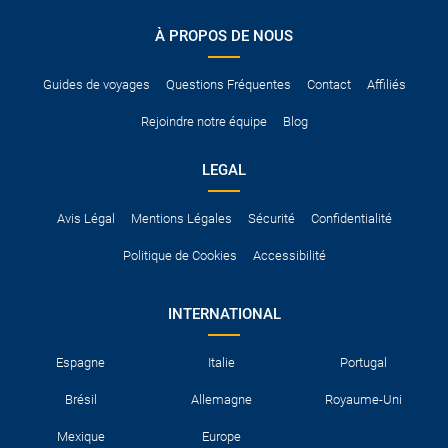
conduire international.
À PROPOS DE NOUS
Pour vous en assurer, vous pouvez vous renseigner auprès des
services consulaires du pays concerné.
Guides de voyages
Questions Fréquentes
Contact
Affiliés
Rejoindre notre équipe
Blog
LEGAL
Avis Légal
Mentions Légales
Sécurité
Confidentialité
Politique de Cookies
Accessibilité
INTERNATIONAL
Espagne
Italie
Portugal
Brésil
Allemagne
Royaume-Uni
Mexique
Europe