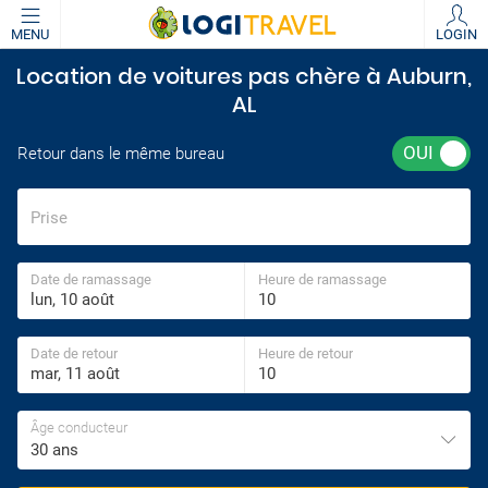
MENU
LOGIN
Location de voitures pas chère à Auburn,
AL
Retour dans le même bureau
Prise
Date de ramassage
Heure de ramassage
Date de retour
Heure de retour
Âge conducteur
30 ans