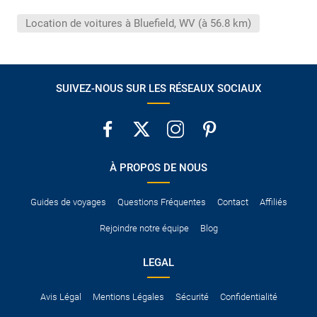
conduire international.
Location de voitures à Bluefield, WV (à 56.8 km)
Pour vous en assurer, vous pouvez vous renseigner auprès des
services consulaires du pays concerné.
SUIVEZ-NOUS SUR LES RÉSEAUX SOCIAUX
À PROPOS DE NOUS
Guides de voyages
Questions Fréquentes
Contact
Affiliés
Rejoindre notre équipe
Blog
LEGAL
Avis Légal
Mentions Légales
Sécurité
Confidentialité