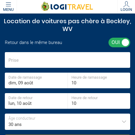
MENU
LOGIN
Location de voitures pas chère à Beckley,
WV
Retour dans le même bureau
Prise
Date de ramassage
Heure de ramassage
Date de retour
Heure de retour
Âge conducteur
30 ans