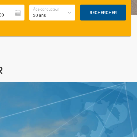
Âge conducteur
RECHERCHER
30 ans
R