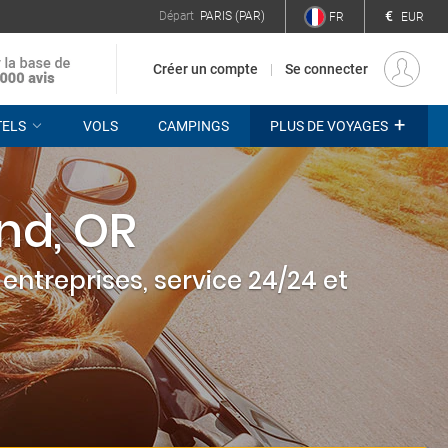
€
Départ
PARIS (PAR)
FR
EUR
Créer un compte
Se connecter
+
TELS
VOLS
CAMPINGS
PLUS DE VOYAGES
nd, OR
entreprises, service 24/24 et