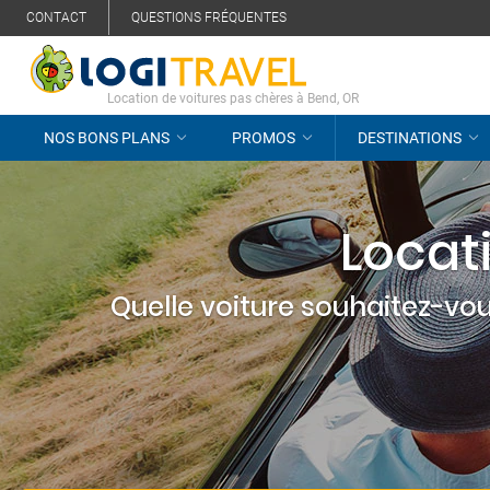
CONTACT
QUESTIONS FRÉQUENTES
Location de voitures pas chères à Bend, OR
NOS BONS PLANS
PROMOS
DESTINATIONS
Locat
Quelle voiture souhaitez-vou