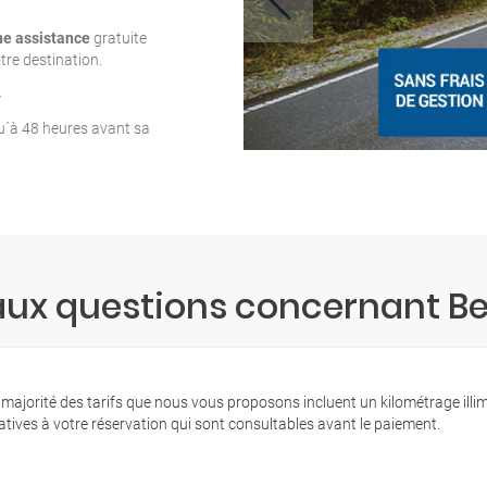
ne assistance
gratuite
tre destination.
T
qu´à 48 heures avant sa
aux questions concernant B
 majorité des tarifs que nous vous proposons incluent un kilométrage illi
latives à votre réservation qui sont consultables avant le paiement.