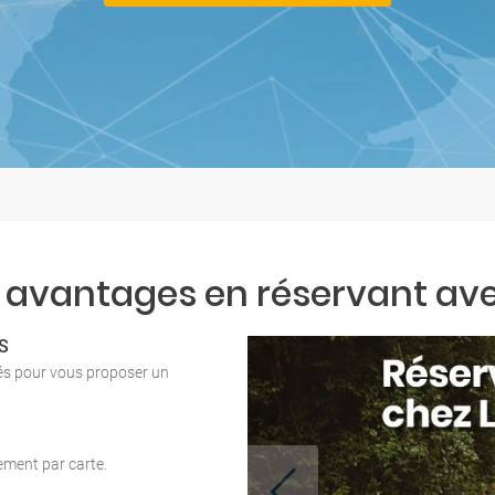
 avantages en réservant ave
S
tés pour vous proposer un
iement par carte.