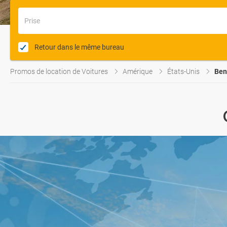
Prise
Retour dans le même bureau
Promos de location de Voitures
Amérique
États-Unis
Ben