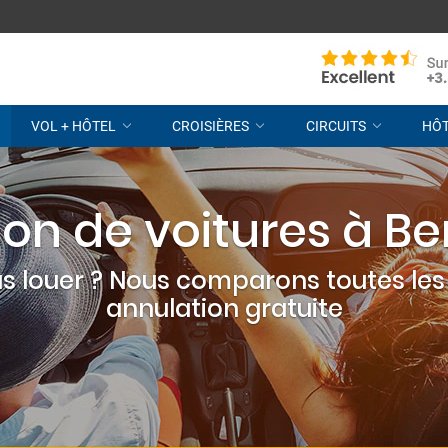
VOL + HÔTEL
CROISIÈRES
CIRCUITS
HÔ
ion de voitures à Be
s louer ? Nous comparons toutes les 
annulation gratuite