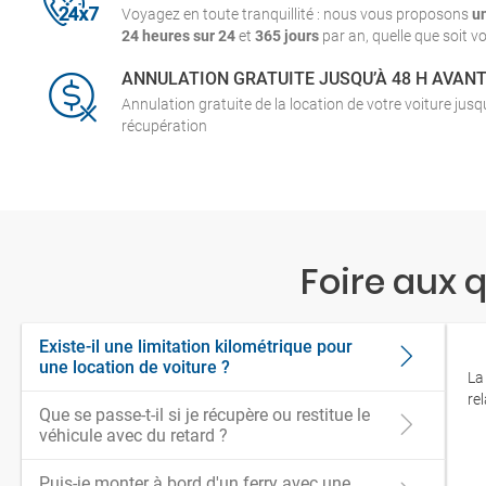
Voyagez en toute tranquillité : nous vous proposons
u
24 heures sur 24
et
365 jours
par an, quelle que soit vo
ANNULATION GRATUITE JUSQU’À 48 H AVAN
Annulation gratuite de la location de votre voiture jus
récupération
Foire aux 
Existe-il une limitation kilométrique pour
une location de voiture ?
La
re
Que se passe-t-il si je récupère ou restitue le
véhicule avec du retard ?
Puis-je monter à bord d'un ferry avec une