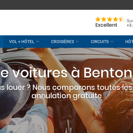
VOL + HÔTEL
CROISIÈRES
CIRCUITS
HÔ
e voitures à Benton
s louer ? Nous comparons toutes les 
annulation gratuite