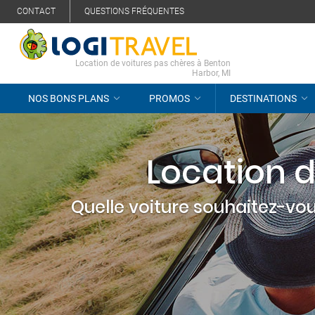
CONTACT
QUESTIONS FRÉQUENTES
Location de voitures pas chères à Benton
Harbor, MI
NOS BONS PLANS
PROMOS
DESTINATIONS
Location d
Quelle voiture souhaitez-vou