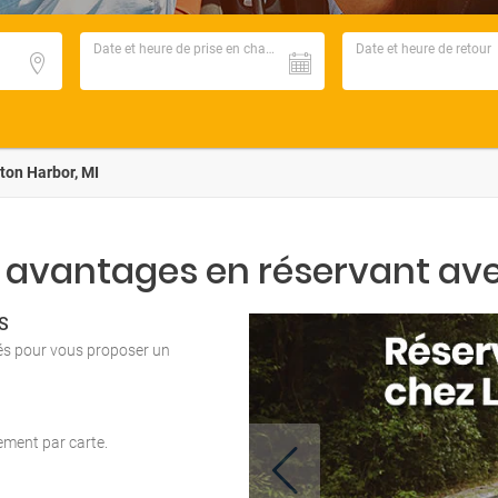
Date et heure de prise en charge
Date et heure de retour
ton Harbor, MI
 avantages en réservant ave
S
tés pour vous proposer un
iement par carte.