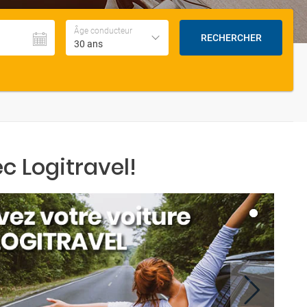
Âge conducteur
RECHERCHER
30 ans
c Logitravel!