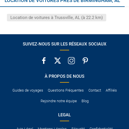
LOCATION DE VOITURES PRÈS DE BIRMINGHAM, AL
´Espace économique européen. Hors de l´Union européenne,
au service de plein du carburant et les frais de gestion.
certains pays exigent qu´il soit accompagné d´un permis de
conduire international.
Location de voitures à Trussville, AL (à 22.2 km)
Pour vous en assurer, vous pouvez vous renseigner auprès des
services consulaires du pays concerné.
SUIVEZ-NOUS SUR LES RÉSEAUX SOCIAUX
À PROPOS DE NOUS
Guides de voyages
Questions Fréquentes
Contact
Affiliés
Rejoindre notre équipe
Blog
LEGAL
Avis Légal
Mentions Légales
Sécurité
Confidentialité