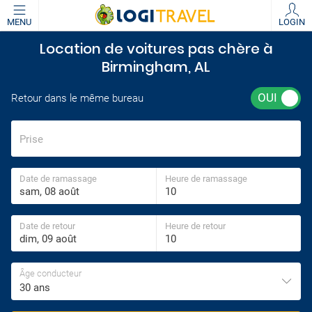
MENU
LOGIN
Location de voitures pas chère à
Birmingham, AL
Retour dans le même bureau
Prise
Date de ramassage
Heure de ramassage
Date de retour
Heure de retour
Âge conducteur
30 ans