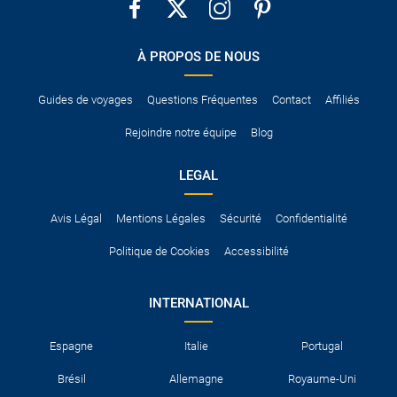
´Espace économique européen. Hors de l´Union européenne,
au service de plein du carburant et les frais de gestion.
certains pays exigent qu´il soit accompagné d´un permis de
conduire international.
À PROPOS DE NOUS
Pour vous en assurer, vous pouvez vous renseigner auprès des
services consulaires du pays concerné.
Guides de voyages
Questions Fréquentes
Contact
Affiliés
Rejoindre notre équipe
Blog
LEGAL
Avis Légal
Mentions Légales
Sécurité
Confidentialité
Politique de Cookies
Accessibilité
INTERNATIONAL
Espagne
Italie
Portugal
Brésil
Allemagne
Royaume-Uni