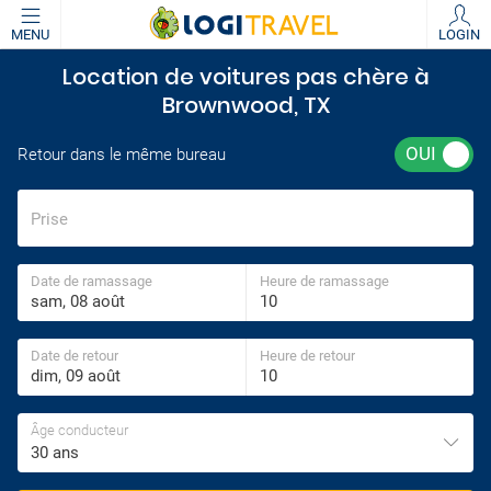
MENU
LOGIN
Location de voitures pas chère à
Brownwood, TX
Retour dans le même bureau
Prise
Date de ramassage
Heure de ramassage
Date de retour
Heure de retour
Âge conducteur
30 ans