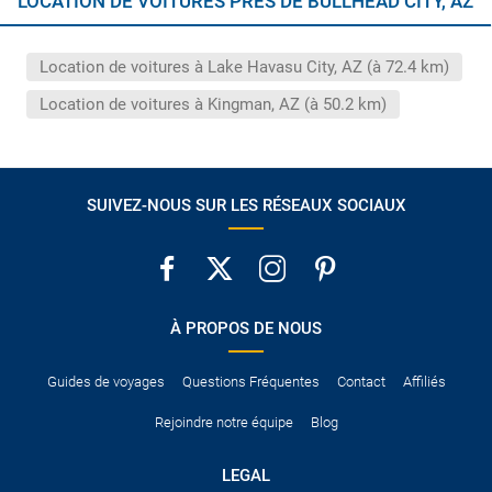
LOCATION DE VOITURES PRÈS DE BULLHEAD CITY, AZ
´Espace économique européen. Hors de l´Union européenne,
au service de plein du carburant et les frais de gestion.
certains pays exigent qu´il soit accompagné d´un permis de
conduire international.
Location de voitures à Lake Havasu City, AZ (à 72.4 km)
Pour vous en assurer, vous pouvez vous renseigner auprès des
services consulaires du pays concerné.
Location de voitures à Kingman, AZ (à 50.2 km)
SUIVEZ-NOUS SUR LES RÉSEAUX SOCIAUX
À PROPOS DE NOUS
Guides de voyages
Questions Fréquentes
Contact
Affiliés
Rejoindre notre équipe
Blog
LEGAL