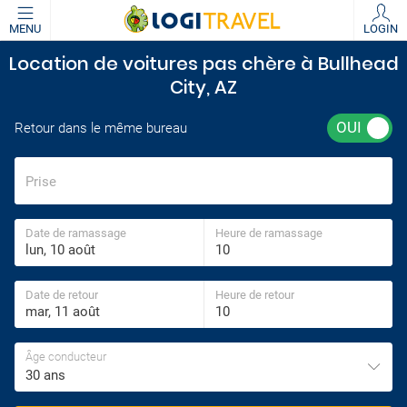
MENU
LOGIN
Location de voitures pas chère à Bullhead
City, AZ
Retour dans le même bureau
Prise
Date de ramassage
Heure de ramassage
Date de retour
Heure de retour
Âge conducteur
30 ans