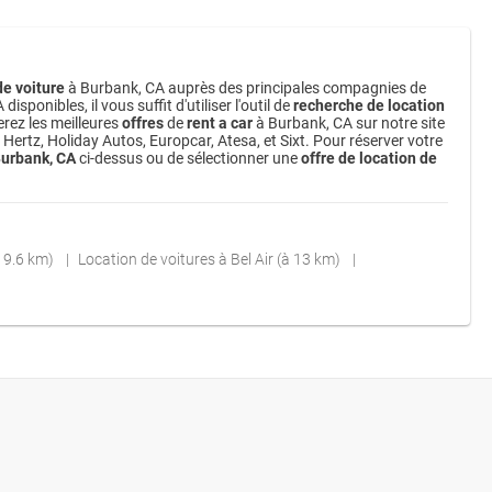
de voiture
à Burbank, CA auprès des principales compagnies de
ponibles, il vous suffit d'utiliser l'outil de
recherche de location
rez les meilleures
offres
de
rent a car
à Burbank, CA sur notre site
Hertz, Holiday Autos, Europcar, Atesa, et Sixt. Pour réserver votre
Burbank, CA
ci-dessus ou de sélectionner une
offre de location de
à 9.6 km)
Location de voitures à Bel Air (à 13 km)