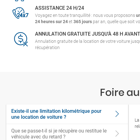
ASSISTANCE 24 H/24
Voyagez en toute tranquillité : nous vous proposons
u
24 heures sur 24
et
365 jours
par an, quelle que soit vo
ANNULATION GRATUITE JUSQU’À 48 H AVAN
Annulation gratuite de la location de votre voiture jus
récupération
Foire a
Existe-il une limitation kilométrique pour
une location de voiture ?
La
re
Que se passe-t-il si je récupère ou restitue le
véhicule avec du retard ?