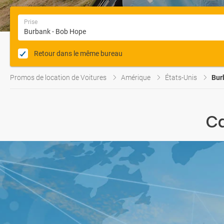
Prise
Retour dans le même bureau
Promos de location de Voitures
Amérique
États-Unis
Bur
Ca