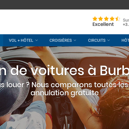
VOL + HÔTEL
CROISIÈRES
CIRCUITS
HÔ
n de voitures à Bur
s louer ? Nous comparons toutes les 
annulation gratuite