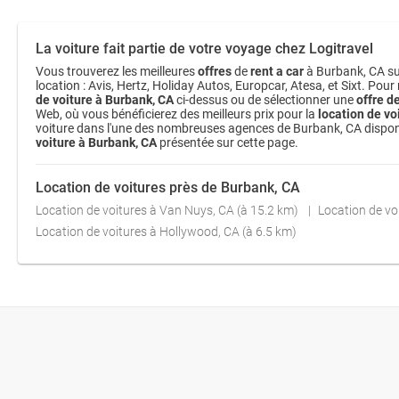
La voiture fait partie de votre voyage chez Logitravel
Vous trouverez les meilleures
offres
de
rent a car
à Burbank, CA sur
location : Avis, Hertz, Holiday Autos, Europcar, Atesa, et Sixt. Pour
de voiture à Burbank, CA
ci-dessus ou de sélectionner une
offre d
Web, où vous bénéficierez des meilleurs prix pour la
location de vo
voiture dans l'une des nombreuses agences de Burbank, CA disponibles
voiture à Burbank, CA
présentée sur cette page.
Location de voitures près de Burbank, CA
Location de voitures à Van Nuys, CA (à 15.2 km)
Location de vo
Location de voitures à Hollywood, CA (à 6.5 km)