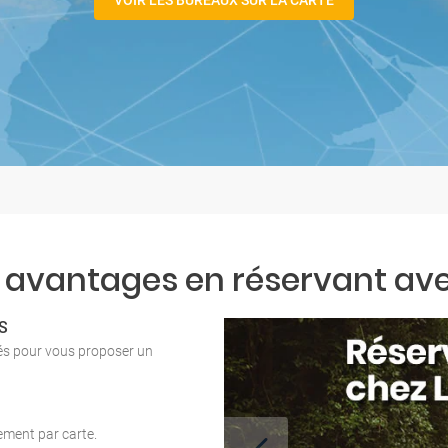
VOIR LES BUREAUX SUR LA CARTE
 avantages en réservant ave
S
tés pour vous proposer un
iement par carte.