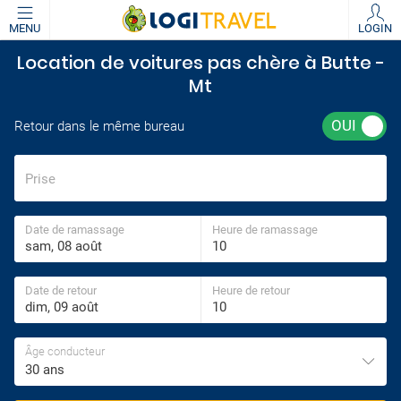
MENU
LOGIN
Location de voitures pas chère à Butte -
Mt
Retour dans le même bureau
Prise
Date de ramassage
Heure de ramassage
Date de retour
Heure de retour
Âge conducteur
30 ans