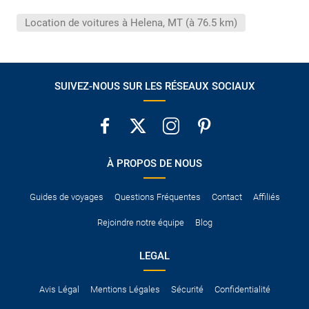
conduire international.
Location de voitures à Helena, MT (à 76.5 km)
Pour vous en assurer, vous pouvez vous renseigner auprès des
services consulaires du pays concerné.
SUIVEZ-NOUS SUR LES RÉSEAUX SOCIAUX
À PROPOS DE NOUS
Guides de voyages
Questions Fréquentes
Contact
Affiliés
Rejoindre notre équipe
Blog
LEGAL
Avis Légal
Mentions Légales
Sécurité
Confidentialité