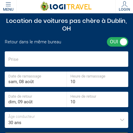
MENU
LOGIN
Location de voitures pas chère à Dublin,
OH
Retour dans le même bureau
Prise
Date de ramassage
Heure de ramassage
Date de retour
Heure de retour
Âge conducteur
30 ans