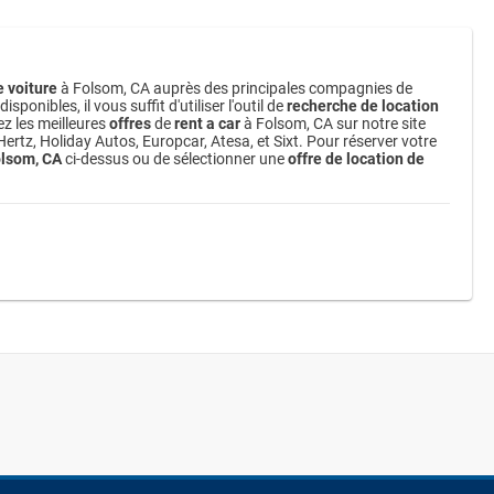
e voiture
à Folsom, CA auprès des principales compagnies de
onibles, il vous suffit d'utiliser l'outil de
recherche de location
z les meilleures
offres
de
rent a car
à Folsom, CA sur notre site
ertz, Holiday Autos, Europcar, Atesa, et Sixt. Pour réserver votre
olsom, CA
ci-dessus ou de sélectionner une
offre de location de