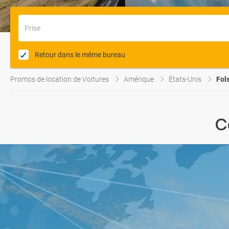
Prise
Retour dans le même bureau
Promos de location de Voitures
Amérique
États-Unis
Fol
C