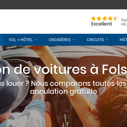
VOL + HÔTEL
CROISIÈRES
CIRCUITS
HÔ
on de voitures à Fol
s louer ? Nous comparons toutes les 
annulation gratuite