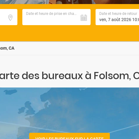
Date et heure de prise en charge
Date et heure de retour
som, CA
arte des bureaux à Folsom, 