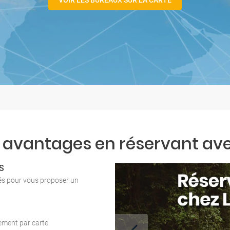
VOIR LES BUREAUX SUR LA CARTE
 avantages en réservant ave
S
tés pour vous proposer un
iement par carte.