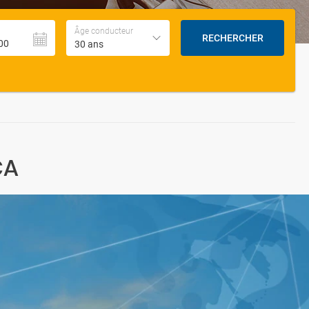
Âge conducteur
RECHERCHER
30 ans
CA