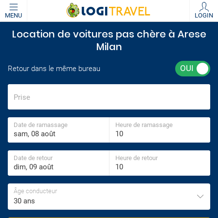
MENU
LOGIN
Location de voitures pas chère à Arese
Milan
Retour dans le même bureau
Prise
Date de ramassage
Heure de ramassage
Date de retour
Heure de retour
Âge conducteur
30 ans