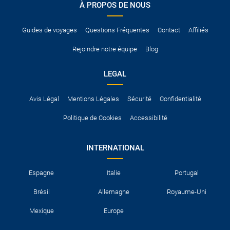
À PROPOS DE NOUS
Pour vous en assurer, vous pouvez vous renseigner auprès des
services consulaires du pays concerné.
Guides de voyages
Questions Fréquentes
Contact
Affiliés
Rejoindre notre équipe
Blog
LEGAL
Avis Légal
Mentions Légales
Sécurité
Confidentialité
Politique de Cookies
Accessibilité
INTERNATIONAL
Espagne
Italie
Portugal
Brésil
Allemagne
Royaume-Uni
Mexique
Europe