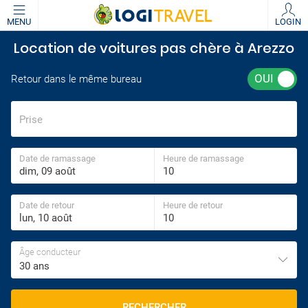
MENU
LOGIN
Location de voitures pas chère à Arezzo
Retour dans le même bureau
Prise
Date de ramassage
Heure de ramassage
Date de retour
Heure de retour
Âge conducteur
30 ans
RECHERCHER