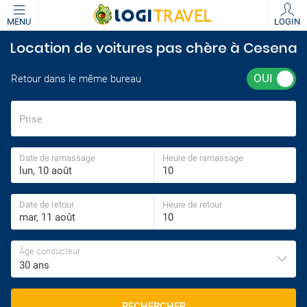
MENU
LOGIN
Location de voitures pas chère à Cesena
Retour dans le même bureau
Prise
Date de ramassage
Heure de ramassage
Date de retour
Heure de retour
Âge conducteur
30 ans
RECHERCHER