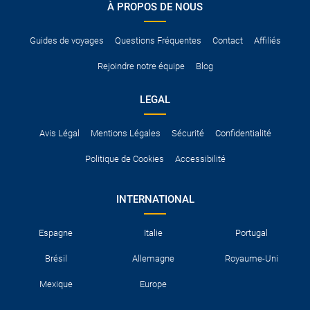
À PROPOS DE NOUS
Pour vous en assurer, vous pouvez vous renseigner auprès des
services consulaires du pays concerné.
Guides de voyages
Questions Fréquentes
Contact
Affiliés
Rejoindre notre équipe
Blog
LEGAL
Avis Légal
Mentions Légales
Sécurité
Confidentialité
Politique de Cookies
Accessibilité
INTERNATIONAL
Espagne
Italie
Portugal
Brésil
Allemagne
Royaume-Uni
Mexique
Europe