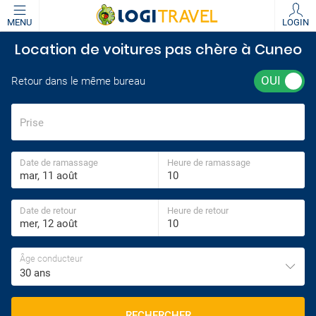
MENU
LOGIN
Location de voitures pas chère à Cuneo
Retour dans le même bureau
Prise
Date de ramassage
Heure de ramassage
Date de retour
Heure de retour
Âge conducteur
30 ans
RECHERCHER