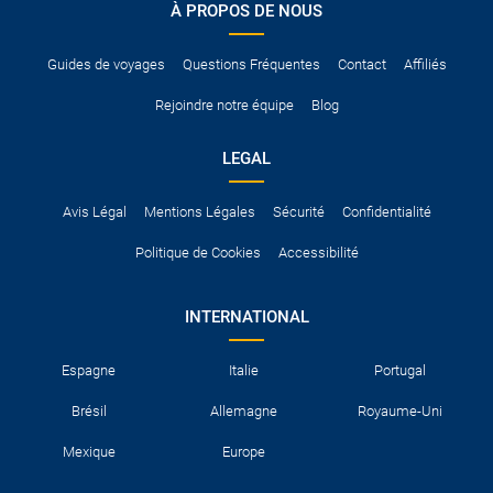
À PROPOS DE NOUS
Pour vous en assurer, vous pouvez vous renseigner auprès des
services consulaires du pays concerné.
Guides de voyages
Questions Fréquentes
Contact
Affiliés
Rejoindre notre équipe
Blog
LEGAL
Avis Légal
Mentions Légales
Sécurité
Confidentialité
Politique de Cookies
Accessibilité
INTERNATIONAL
Espagne
Italie
Portugal
Brésil
Allemagne
Royaume-Uni
Mexique
Europe