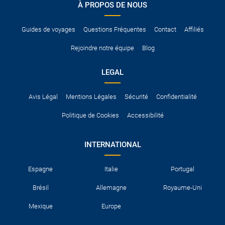
À PROPOS DE NOUS
Pour vous en assurer, vous pouvez vous renseigner auprès des
services consulaires du pays concerné.
Guides de voyages
Questions Fréquentes
Contact
Affiliés
Rejoindre notre équipe
Blog
LEGAL
Avis Légal
Mentions Légales
Sécurité
Confidentialité
Politique de Cookies
Accessibilité
INTERNATIONAL
Espagne
Italie
Portugal
Brésil
Allemagne
Royaume-Uni
Mexique
Europe