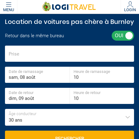
MENU
LOGIN
Location de voitures pas chère à Burnley
Retour dans le même bureau
Prise
Date de ramassage
Heure de ramassage
Date de retour
Heure de retour
Âge conducteur
30 ans
RECHERCHER