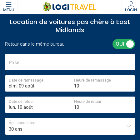
MENU
LOGIN
Location de voitures pas chère à East
Midlands
Retour dans le même bureau
Prise
Date de ramassage
Heure de ramassage
Date de retour
Heure de retour
Âge conducteur
30 ans