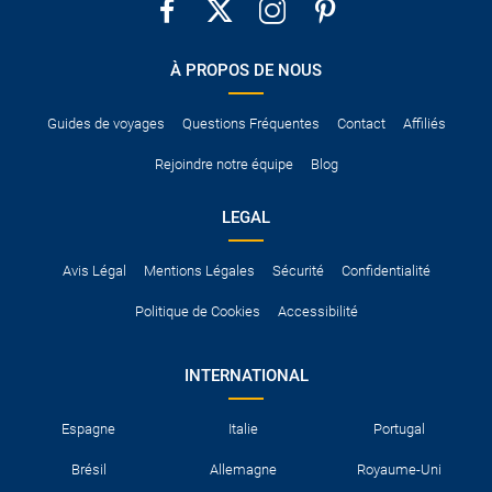
´Espace économique européen. Hors de l´Union européenne,
au service de plein du carburant et les frais de gestion.
certains pays exigent qu´il soit accompagné d´un permis de
conduire international.
À PROPOS DE NOUS
Pour vous en assurer, vous pouvez vous renseigner auprès des
services consulaires du pays concerné.
Guides de voyages
Questions Fréquentes
Contact
Affiliés
Rejoindre notre équipe
Blog
LEGAL
Avis Légal
Mentions Légales
Sécurité
Confidentialité
Politique de Cookies
Accessibilité
INTERNATIONAL
Espagne
Italie
Portugal
Brésil
Allemagne
Royaume-Uni