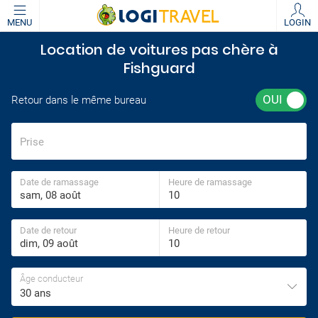
MENU
LOGIN
Location de voitures pas chère à
Fishguard
Retour dans le même bureau
Prise
Date de ramassage
Heure de ramassage
Date de retour
Heure de retour
Âge conducteur
30 ans