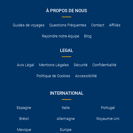
conduire international.
À PROPOS DE NOUS
Pour vous en assurer, vous pouvez vous renseigner auprès des
services consulaires du pays concerné.
Guides de voyages
Questions Fréquentes
Contact
Affiliés
Rejoindre notre équipe
Blog
LEGAL
Avis Légal
Mentions Légales
Sécurité
Confidentialité
Politique de Cookies
Accessibilité
INTERNATIONAL
Espagne
Italie
Portugal
Brésil
Allemagne
Royaume-Uni
Mexique
Europe