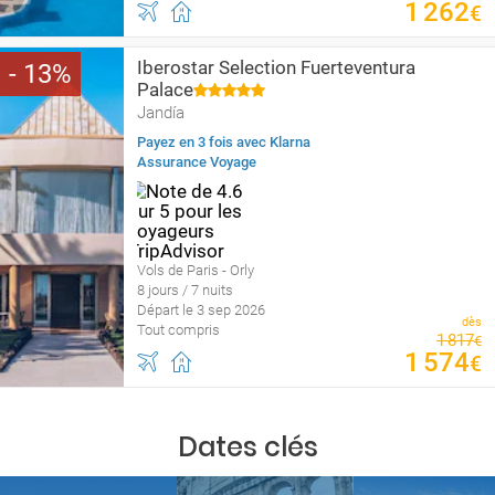
1
262
€
Iberostar Selection Fuerteventura
13
Palace
Jandía
Payez en 3 fois avec Klarna
Assurance Voyage
Vols de Paris - Orly
8 jours / 7 nuits
Départ le 3 sep 2026
dès
Tout compris
1
817
€
1
574
€
Dates clés