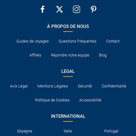
Les frais de bagages sont-ils inclus dans le prix du
séjour ?
À PROPOS DE NOUS
Ai-je besoin de me faire vacciner ?
Guides de voyages
Questions Fréquentes
Contact
Cuba est-elle une destination à risque ?
Affiliés
Rejoindre notre équipe
Blog
LEGAL
Avis Légal
Mentions Légales
Sécurité
Confidentialité
Politique de Cookies
Accessibilité
INTERNATIONAL
Espagne
Italie
Portugal