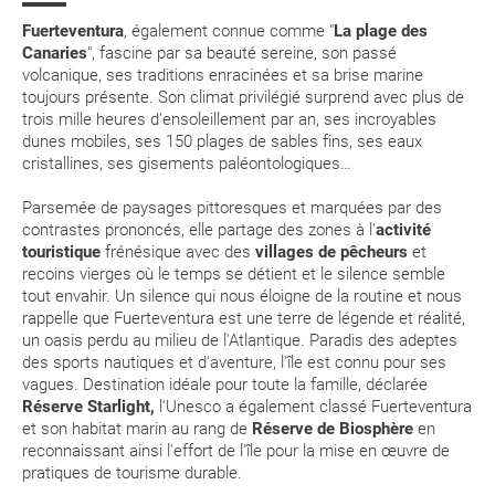
L'été, avec des températures élevées, il est recommandé
Pour l'hôtel et la voiture, merci d'imprimer les bons d'échange joints au
Assistance sanitaire
Lobos)
mail de confirmation que vous aurez reçu. Si vous n'avez plus le mail,
de boire régulièrement et d'éviter de sortir aux heures les
Fuerteventura
, également connue comme "
La plage des
vous pouvez également retrouver ces documents et les télécharger
plus chaudes.
Canaries
", fascine par sa beauté sereine, son passé
dans la rubrique
"Mes reservations"
.
volcanique, ses traditions enracinées et sa brise marine
L'intérieur de l'île est idéal pour les randonnées. Si vous
MODIFICATION ou ANNULATION : Puis-je annuler
toujours présente. Son climat privilégié surprend avec plus de
vous aventurez dans les zones montagneuses, pensez à
trois mille heures d'ensoleillement par an, ses incroyables
ou modifier ma réservation de voyage ? Y-a-t'il des
bien vous chausser.
dunes mobiles, ses 150 plages de sables fins, ses eaux
frais à payer pour annuler/modifier ?
Au printemps, Fuerteventura est particulièrement
cristallines, ses gisements paléontologiques…
agréable. Sillonez l'île à vélo !
Combien de temps avant le départ du vol doit-on
Parsemée de paysages pittoresques et marquées par des
N'oubliez pas votre maillot de bain ! À Fuerteventura, vous
être à l'aéroport ?
contrastes prononcés, elle partage des zones à l'
activité
pourrez vous baigner même en plein hiver.
touristique
frénésique avec des
villages de pêcheurs
et
recoins vierges où le temps se détient et le silence semble
JAN
FÉV
MAR
AVR
RÉSERVER : comment puis-je réserver un séjour sur
tout envahir. Un silence qui nous éloigne de la routine et nous
logitravel.fr ?
rappelle que Fuerteventura est une terre de légende et réalité,
20.2 °C
20.6 °C
21.6 °C
22.3 °C
2
un oasis perdu au milieu de l'Atlantique. Paradis des adeptes
14.2 °C
14.4 °C
14.8 °C
15.3 °C
des sports nautiques et d'aventure, l'île est connu pour ses
Au moment de confirmer la réservation, l'une des
vagues. Destination idéale pour toute la famille, déclarée
prestations apparaît "en attente de confirmation".
Réserve Starlight,
l'Unesco a également classé Fuerteventura
Comment savoir si mon voyage sera confirmé?
et son habitat marin au rang de
Réserve de Biosphère
en
reconnaissant ainsi l'effort de l'île pour la mise en œuvre de
Comment puis-je savoir s'il reste des places
pratiques de tourisme durable.