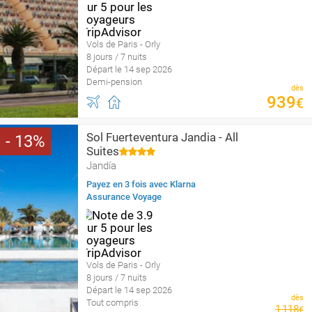
Vols de Paris - Orly
8 jours / 7 nuits
Départ le 14 sep 2026
Demi-pension
dès
939
€
Sol Fuerteventura Jandia - All
13
Suites
Jandía
Payez en 3 fois avec Klarna
Assurance Voyage
Vols de Paris - Orly
8 jours / 7 nuits
Départ le 14 sep 2026
dès
Tout compris
1
118
€