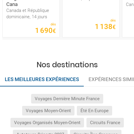
Cana
Can
Canada et République
dominicaine, 14 jours
dès
dès
1
138
€
1
690
€
Nos destinations
LES MEILLEURES EXPÉRIENCES
EXPÉRIENCES SIMI
Voyages Dernière Minute France
Voyages Moyen-Orient
Été En Europe
Voyages Organisés Moyen-Orient
Circuits France