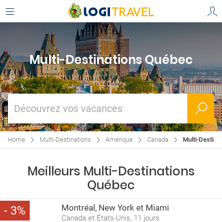
Multi-Destinations Québec
Découvrez vos vacances
Home
Multi-Destinations
Amérique
Canada
Multi-Destina
Meilleurs Multi-Destinations
Québec
Montréal, New York et Miami
3
Canada et États-Unis, 11 jours