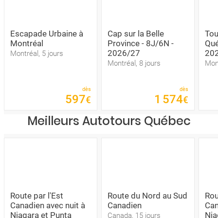
Escapade Urbaine à
Cap sur la Belle
Tou
Montréal
Province - 8J/6N -
Qué
2026/27
20
Montréal, 5 jours
Montréal, 8 jours
Mont
dès
dès
597
1
574
€
€
Meilleurs Autotours Québec
Route par l'Est
Route du Nord au Sud
Rou
Canadien avec nuit à
Canadien
Can
Niagara et Punta
Nia
Canada, 15 jours